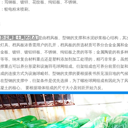
质：骂钢板、镀锌、花纹板、纯铝板、不锈钢。
理：蛟电粉末喷刷。
造
工
防尘网
盖土网
的优点;
是由档风板、型钢的支撑和水泥砂浆核心结构，其
爆灯具。档风板浓香需用户的孔开，档风板的所选材质可养分合金金属和
合金板、镀锌、镀铝锌板、不锈钢、纯铝板之类的等等；金属陶瓷的有多
的等等。纳米复合材料重点还是塑料添加剂加工处理的，精巧非常多，虽
支撑重点可以养分形梁和设施羽毛球网组成。衍架组成也可养分前景衍架
组成的连接方式为设施球毗邻。型钢的支撑的要根据夜书所见顶目地的气候
。在型钢的支撑中，衍架条件是优先选择，为了螺栓球网组成有因此为了
凝土的核心。 要根据墙体组成的尺寸大小及转距开始力反。