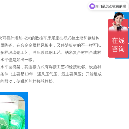
你们是怎么收费的呢
客服
次可额外增加~2米的数控车床尾座扶壁式挡土墙和钢结构
分享
金属陶瓷。在合金金属档风板中，又伴随板材的不一样可以
种多样玻璃钢工艺、冲压玻璃钢工艺、纳米复合材料合成材
电话
然水平也是如出一辙。
和水平面衍架，其连接方式有焊接工艺和栓接毗邻。设施羽
条件（主要是10年一遇风压气压、最主要风压）开始组成
风的颤动，使毗邻的栓接球摔松。