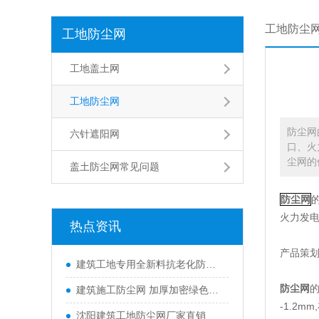
工地防尘
工地防尘网
工地盖土网
工地防尘网
防尘网
六针遮阳网
口、火
尘网的优
盖土防尘网常见问题
防尘网
火力发
热点资讯
产品策
建筑工地专用全新料抗老化防尘网 8*20-50米规格 北京源头厂家直供
防尘网
的
建筑施工防尘网 加厚加密绿色防尘布 市政工程防沙防尘长尾盖土网
-1.2
沈阳建筑工地防尘网厂家直销