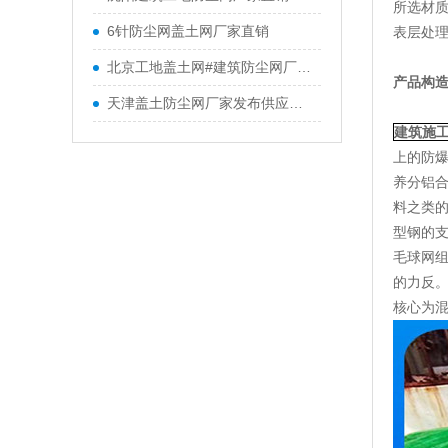
所选材
6针防尘网盖土网厂家直销
表层处
北京工地盖土网#建筑防尘网厂家直销
产品构
天津盖土防尘网厂家发布供应信息
建筑施
上的防
养分铝
料之类
型钢的
毛球网
的力反
核心为混