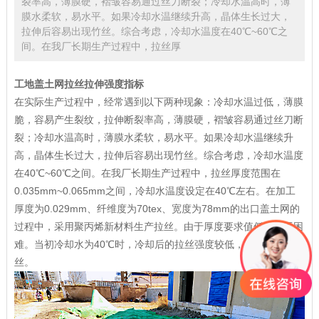
裂率高，薄膜硬，褶皱容易通过丝刀断裂；冷却水温高时，薄
膜水柔软，易水平。如果冷却水温继续升高，晶体生长过大，
拉伸后容易出现竹丝。综合考虑，冷却水温度在40℃~60℃之
间。在我厂长期生产过程中，拉丝厚
工地
盖土网
拉丝拉伸强度指标
在实际生产过程中，经常遇到以下两种现象：冷却水温过低，薄膜
脆，容易产生裂纹，拉伸断裂率高，薄膜硬，褶皱容易通过丝刀断
裂；冷却水温高时，薄膜水柔软，易水平。如果冷却水温继续升
高，晶体生长过大，拉伸后容易出现竹丝。综合考虑，冷却水温度
在40℃~60℃之间。在我厂长期生产过程中，拉丝厚度范围在
0.035mm~0.065mm之间，冷却水温度设定在40℃左右。在加工
厚度为0.029mm、纤维度为70tex、宽度为78mm的出口
盖土网
的
过程中，采用聚丙烯新材料生产拉丝。由于厚度要求值低，加工困
难。当初冷却水为40℃时，冷却后的拉丝强度较低，拉伸时部分断
丝。