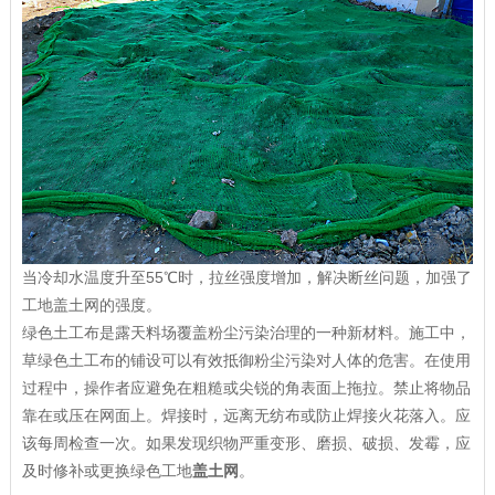
当冷却水温度升至55℃时，拉丝强度增加，解决断丝问题，加强了
工地
盖土网
的强度。
绿色土工布是露天料场覆盖粉尘污染治理的一种新材料。施工中，
草绿色土工布的铺设可以有效抵御粉尘污染对人体的危害。在使用
过程中，操作者应避免在粗糙或尖锐的角表面上拖拉。禁止将物品
靠在或压在网面上。焊接时，远离无纺布或防止焊接火花落入。应
该每周检查一次。如果发现织物严重变形、磨损、破损、发霉，应
及时修补或更换绿色工地
盖土网
。