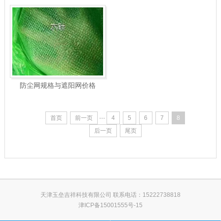
防尘网规格与遮阳网价格
首页
前一页
···
4
5
6
7
8
后一页
尾页
天津玉垒吉祥科技有限公司 联系电话：15222738818
津ICP备15001555号-15