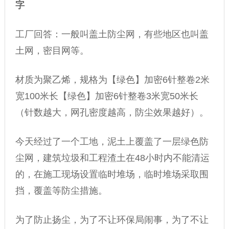
字
工厂回答：一般叫盖土
防尘网
，有些地区也叫
盖
土网
，密目网等。
材质为聚乙烯，规格为【绿色】加密6针整卷2米
宽100米长【绿色】加密6针整卷3米宽50米长
（针数越大，网孔密度越高，防尘效果越好）。
今天经过了一个工地，泥土上覆盖了一层绿色
防
尘网
，建筑垃圾和工程渣土在48小时内不能清运
的，在施工现场设置临时堆场，临时堆场采取围
挡，覆盖等防尘措施。
为了防止扬尘，为了不让环保局闹事，为了不让