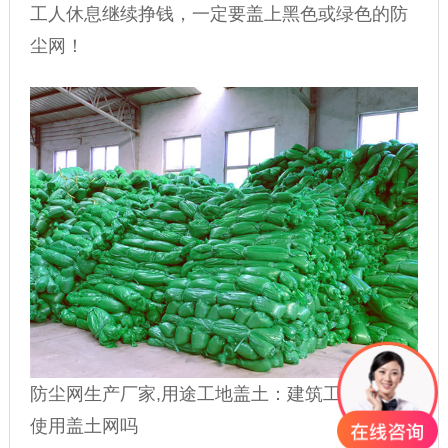
工人休息继续挣钱，一定要盖上黑色或绿色的
防
尘网
！
防尘网
生产厂家,用途工地盖土：建筑工地有必要
使用
盖土网
吗